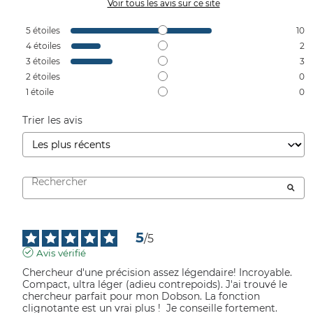
Voir tous les avis sur ce site
5
étoiles
10
4
étoiles
2
3
étoiles
3
2
étoiles
0
1
étoile
0
Trier les avis
5
/
5
Avis vérifié
Chercheur d'une précision assez légendaire! Incroyable. 
Compact, ultra léger (adieu contrepoids). J'ai trouvé le 
chercheur parfait pour mon Dobson. La fonction 
clignotante est un vrai plus !  Je conseille fortement.