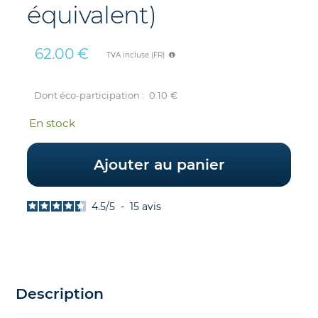
équivalent)
62.00
€
TVA incluse (FR)
Dont éco-participation :
0.10
€
En stock
Ajouter au panier
4.5
/
5
-
15
avis
Description