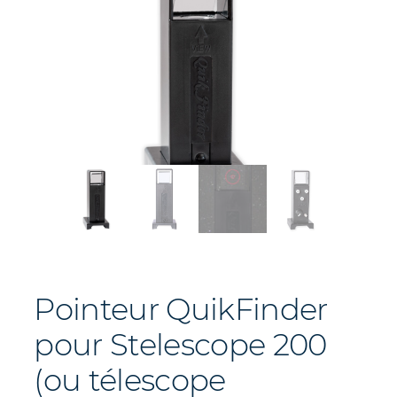
Nos jumelles pour l'astronomie
Science et exploration spatiale
Le coin des enfants
Pointeur QuikFinder
pour Stelescope 200
(ou télescope