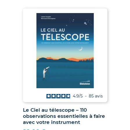
is
4.9
/
5
-
85
avis
Le Ciel au télescope – 110
Ju
observations essentielles à faire
hib
avec votre instrument
89