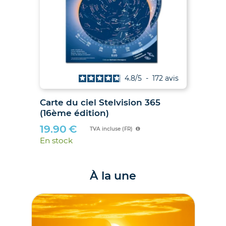
is
4.8
/
5
-
172
avis
027
Carte du ciel Stelvision 365
2
(16ème édition)
19.90
€
TVA incluse (FR)
En stock
À la une