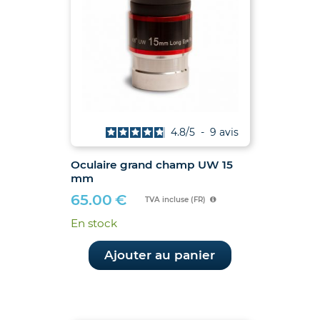
4.8
/
5
-
9
avis
Oculaire grand champ UW 15
mm
65.00
€
TVA incluse (FR)
En stock
Ajouter au panier