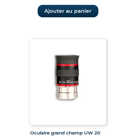
initial
actuel
était :
est :
Ajouter au panier
175.00€.
149.00€.
Oculaire grand champ UW 20