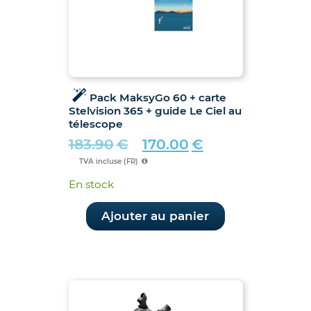
Pack MaksyGo 60 + carte
Stelvision 365 + guide Le Ciel au
télescope
183.90
€
170.00
€
Le
Le
TVA incluse (FR)
prix
prix
En stock
initial
actuel
était :
est :
Ajouter au panier
183.90€.
170.00€.