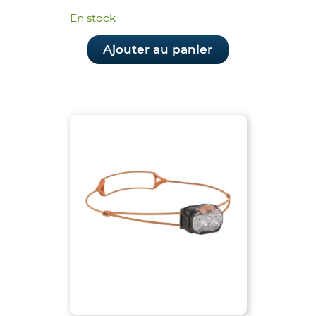
prix
prix
En stock
initial
actuel
était :
est :
Ajouter au panier
268.90€.
250.00€.