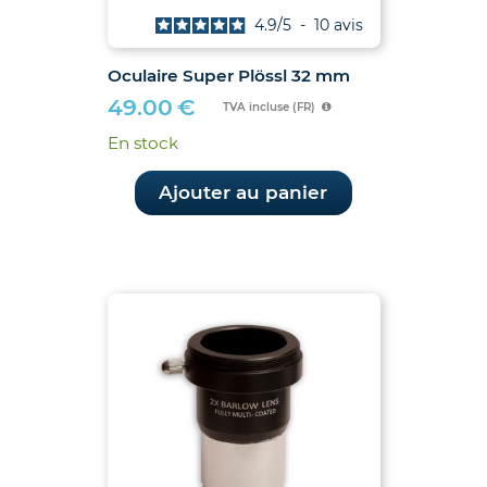
4.9
/
5
-
10
avis
Oculaire Super Plössl 32 mm
49.00
€
TVA incluse (FR)
En stock
Ajouter au panier