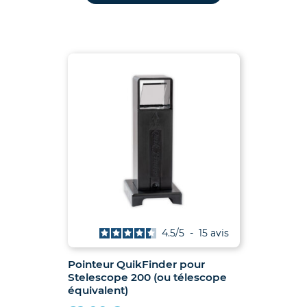
4.5
/
5
-
15
avis
Pointeur QuikFinder pour
Stelescope 200 (ou télescope
équivalent)