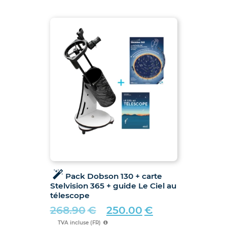
Pack Dobson 130 + carte
Stelvision 365 + guide Le Ciel au
télescope
268.90
€
250.00
€
Le
Le
TVA incluse (FR)