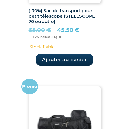
[-30%] Sac de transport pour
petit télescope (STELESCOPE
70 ou autre)
65.00
€
45.50
€
Le
Le
TVA incluse (FR)
prix
prix
Stock faible
initial
actuel
était :
est :
Ajouter au panier
65.00€.
45.50€.
Promo