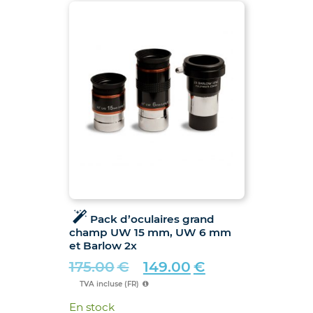
Pack d’oculaires grand
champ UW 15 mm, UW 6 mm
et Barlow 2x
175.00
€
149.00
€
Le
Le
TVA incluse (FR)
prix
prix
En stock