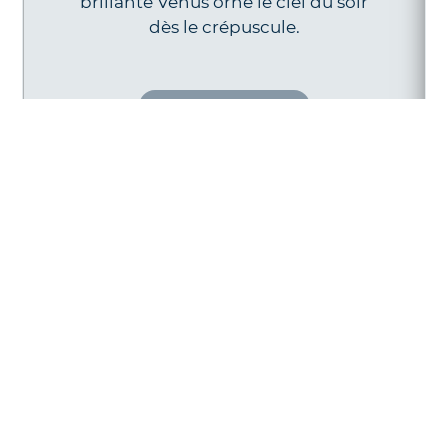
brillante Vénus orne le ciel du soir
dès le crépuscule.
En savoir plus
Nos produits