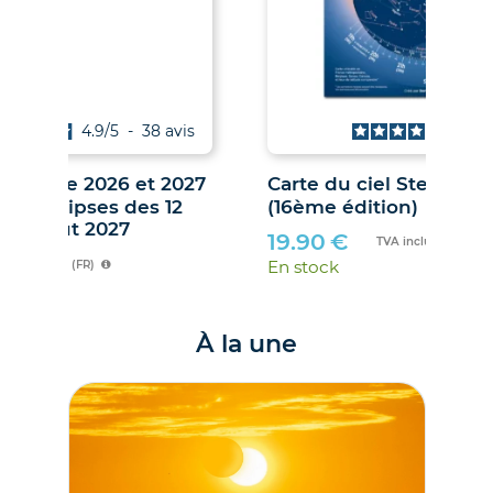
4.9
/
5
-
38
avis
Les Soleils noirs de 2026 et 2027
Car
– Le guide des éclipses des 12
(16
août 2026 et 2 août 2027
19
21.00
€
En 
TVA incluse (FR)
En stock
À la une