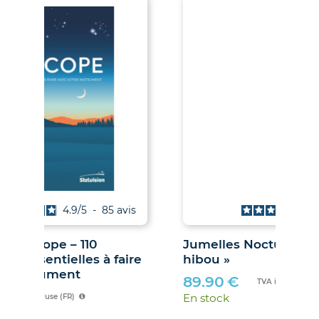
is
4.7
/
5
-
67
avis
Jumelles Noctua « yeux de
ire
hibou »
89.90
€
TVA incluse (FR)
En stock