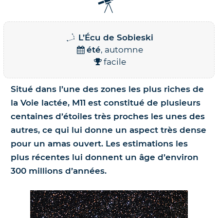
Nos jumelles pour l'astronomie
Science et exploration spatiale
L’Écu de Sobieski
Le coin des enfants
été
, automne
facile
Situé dans l’une des zones les plus riches de
la Voie lactée, M11 est constitué de plusieurs
centaines d’étoiles très proches les unes des
autres, ce qui lui donne un aspect très dense
pour un amas ouvert. Les estimations les
plus récentes lui donnent un âge d’environ
300 millions d’années.