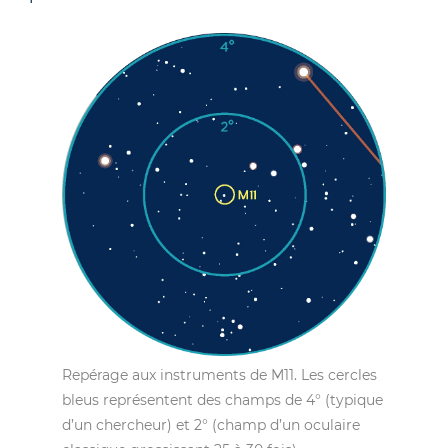
Repérage aux instruments de M11. Les cercles
bleus représentent des champs de 4° (typique
d’un chercheur) et 2° (champ d’un oculaire