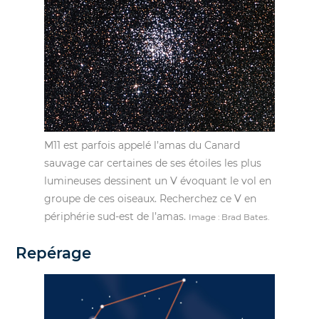
M11 est parfois appelé l’amas du Canard
sauvage car certaines de ses étoiles les plus
lumineuses dessinent un V évoquant le vol en
groupe de ces oiseaux. Recherchez ce V en
périphérie sud-est de l’amas.
Image : Brad Bates.
Repérage