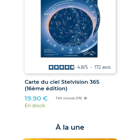
is
4.8
/
5
-
172
avis
027
Carte du ciel Stelvision 365
2
(16ème édition)
19.90
€
TVA incluse (FR)
En stock
À la une