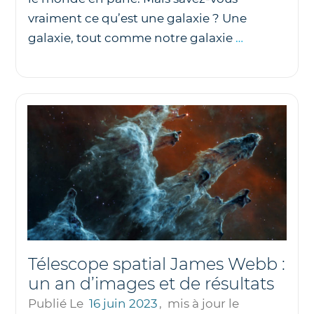
vraiment ce qu’est une galaxie ? Une
Qu’est-
galaxie, tout comme notre galaxie
…
ce
qu’une
galaxie
?
Télescope spatial James Webb :
un an d’images et de résultats
Publié Le
16 juin 2023
,
mis à jour le