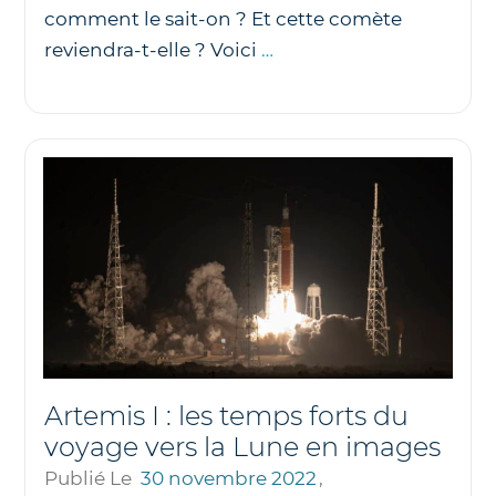
comment le sait-on ? Et cette comète
Comment
reviendra-t-elle ? Voici
…
sait-
on
que
la
comète
ZTF
revient
après
50
000
ans
Artemis I : les temps forts du
d’absence
voyage vers la Lune en images
?
Publié Le
30 novembre 2022
,