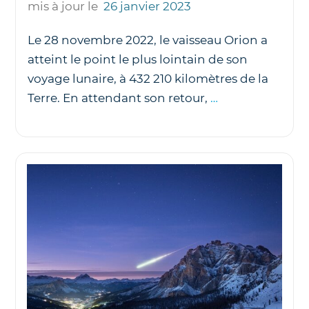
mis à jour le
26 janvier 2023
Le 28 novembre 2022, le vaisseau Orion a
atteint le point le plus lointain de son
voyage lunaire, à 432 210 kilomètres de la
Artemis I :
Terre. En attendant son retour,
…
les
temps
forts
du
voyage
vers
la
Lune
en
images