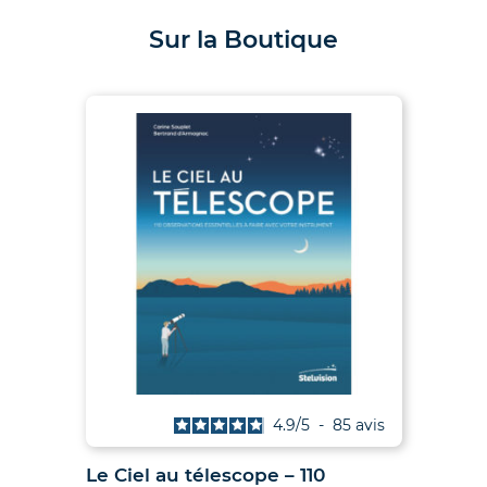
Sur la Boutique
is
4.9
/
5
-
85
avis
Le Ciel au télescope – 110
Ju