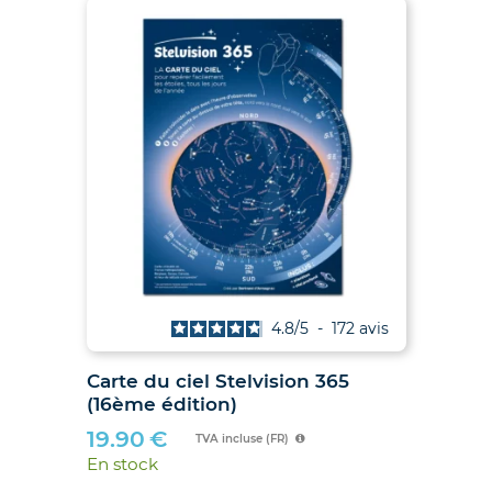
is
4.8
/
5
-
172
avis
027
Carte du ciel Stelvision 365
2
(16ème édition)
19.90
€
TVA incluse (FR)
En stock