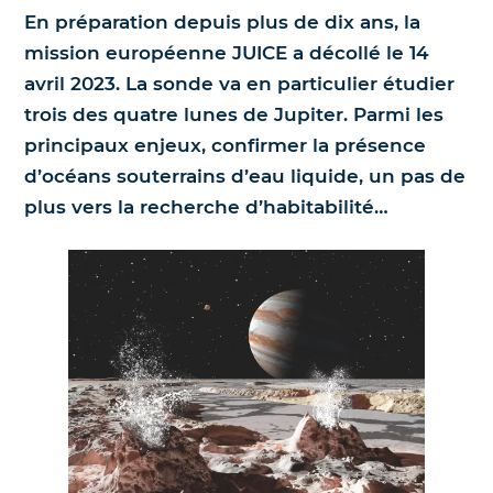
En préparation depuis plus de dix ans, la
Nos jumelles pour l'astronomie
Science et exploration spatiale
mission européenne JUICE a décollé le 14
avril 2023. La sonde va en particulier étudier
Le coin des enfants
trois des quatre lunes de Jupiter. Parmi les
principaux enjeux, confirmer la présence
d’océans souterrains d’eau liquide, un pas de
plus vers la recherche d’habitabilité…