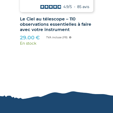
is
4.9
/
5
-
85
avis
Le Ciel au télescope – 110
Ju
observations essentielles à faire
hib
avec votre instrument
89
29.00
€
En 
TVA incluse (FR)
En stock