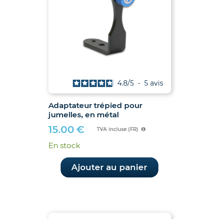
4.8
/
5
-
5
avis
Adaptateur trépied pour
jumelles, en métal
15.00
€
TVA incluse (FR)
En stock
Ajouter au panier