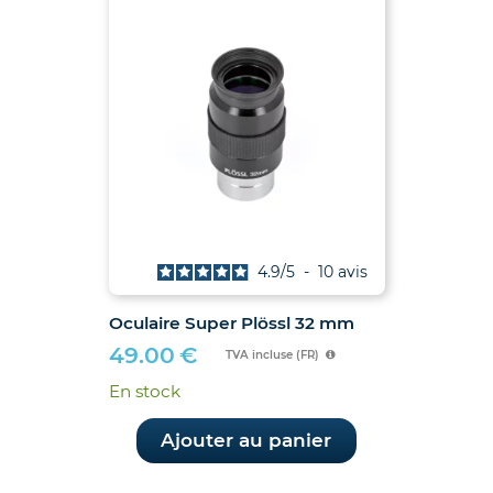
4.9
/
5
-
10
avis
Oculaire Super Plössl 32 mm
49.00
€
TVA incluse (FR)
En stock
Ajouter au panier