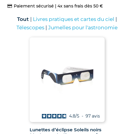
Paiement sécurisé | 4x sans frais dès 50 €
Nos jumelles pour l'astronomie
Science et exploration spatiale
Tout
|
Livres pratiques et cartes du ciel
|
Télescopes
|
Jumelles pour l'astronomie
Le coin des enfants
4.8
/
5
-
97
avis
Lunettes d’éclipse Soleils noirs