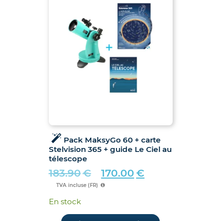
Pack MaksyGo 60 + carte
Stelvision 365 + guide Le Ciel au
télescope
183.90
€
170.00
€
Le
Le
TVA incluse (FR)
prix
prix
En stock
initial
actuel