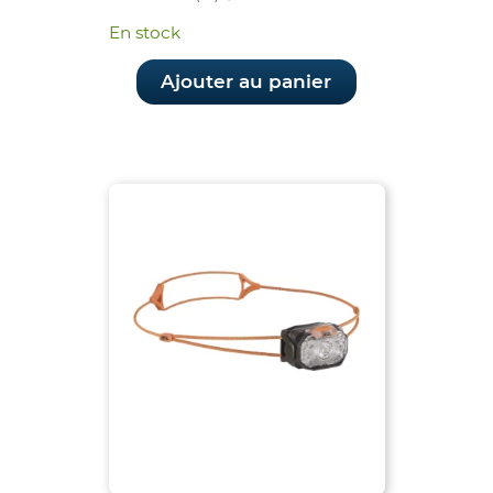
prix
prix
En stock
initial
actuel
était :
est :
Ajouter au panier
94.90€.
89.90€.