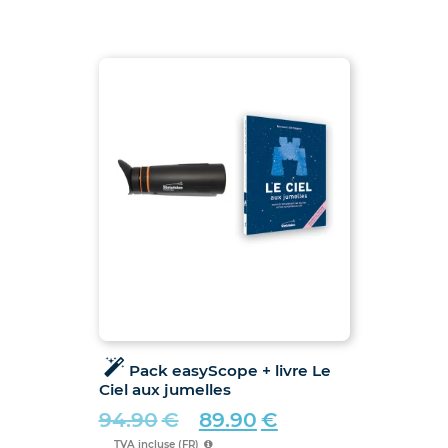
Pack easyScope + livre Le
Ciel aux jumelles
94.90
€
89.90
€
Le
Le
TVA incluse (FR)