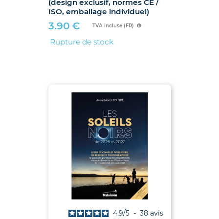
(design exclusif, normes CE /
ISO, emballage individuel)
3.90
€
TVA incluse (FR)
Rupture de stock
4.9
/
5
-
38
avis