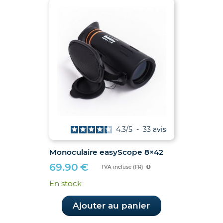
4.3
/
5
-
33
avis
Monoculaire easyScope 8×42
69.90
€
TVA incluse (FR)
En stock
Ajouter au panier