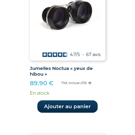
4.7
/
5
-
67
avis
Jumelles Noctua « yeux de
hibou »
89.90
€
TVA incluse (FR)
En stock
Ajouter au panier