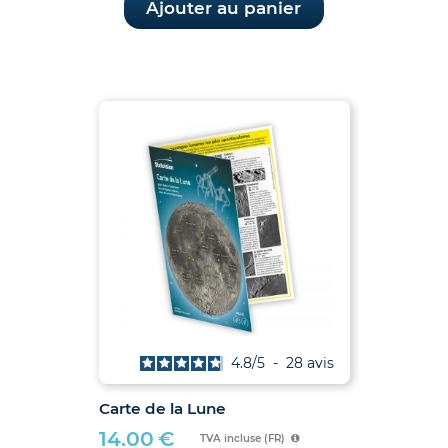
Ajouter au panier
4.8
/
5
-
28
avis
Carte de la Lune
14.00
€
TVA incluse (FR)