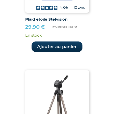
4.8
/
5
-
10
avis
Plaid étoilé Stelvision
29.90
€
TVA incluse (FR)
En stock
Ajouter au panier