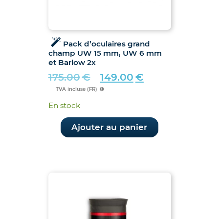
Pack d’oculaires grand
champ UW 15 mm, UW 6 mm
et Barlow 2x
175.00
€
149.00
€
Le
Le
TVA incluse (FR)
prix
prix
En stock
initial
actuel
était :
est :
Ajouter au panier
175.00€.
149.00€.