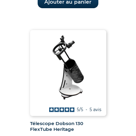
était :
est :
Ajouter au panier
183.90€.
170.00€.
5
/
5
-
5
avis
Télescope Dobson 130
FlexTube Heritage