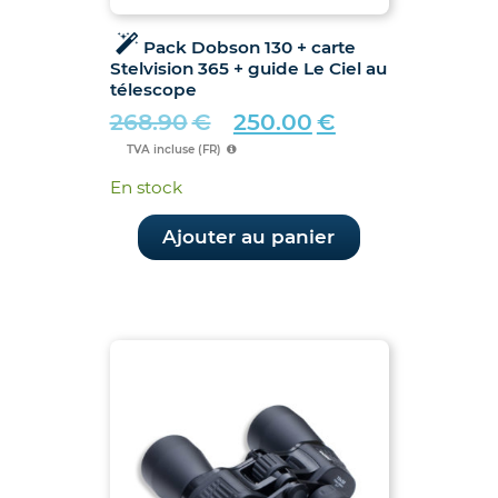
Pack Dobson 130 + carte
Stelvision 365 + guide Le Ciel au
télescope
268.90
€
250.00
€
Le
Le
TVA incluse (FR)
prix
prix
En stock
initial
actuel
était :
est :
Ajouter au panier
268.90€.
250.00€.