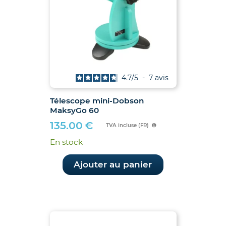
4.7
/
5
-
7
avis
Télescope mini-Dobson
MaksyGo 60
135.00
€
TVA incluse (FR)
En stock
Ajouter au panier