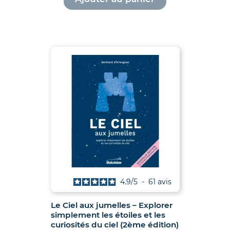
42.80€.
39.00€.
4.9
/
5
-
61
avis
Le Ciel aux jumelles – Explorer
simplement les étoiles et les
curiosités du ciel (2ème édition)