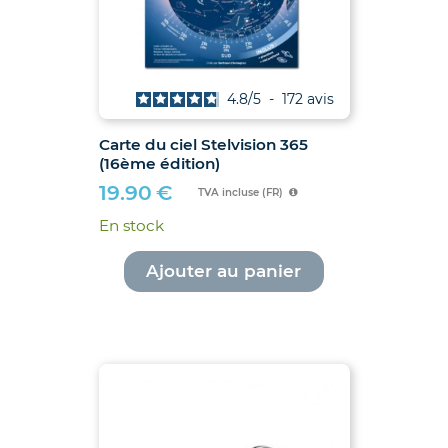
4.8
/
5
-
172
avis
Carte du ciel Stelvision 365
(16ème édition)
19.90
€
TVA incluse (FR)
En stock
Ajouter au panier