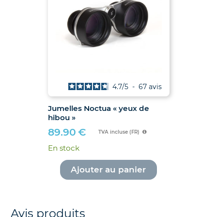
4.7
/
5
-
67
avis
Jumelles Noctua « yeux de
hibou »
89.90
€
TVA incluse (FR)
En stock
Ajouter au panier
Avis produits