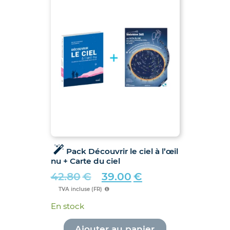
Pack Découvrir le ciel à l’œil
nu + Carte du ciel
42.80
€
39.00
€
Le
Le
TVA incluse (FR)
prix
prix
En stock
initial
actuel
était :
est :
Ajouter au panier