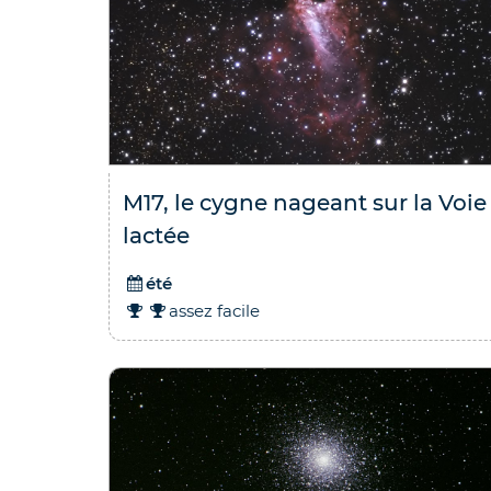
M17, le cygne nageant sur la Voie
lactée
été
assez facile