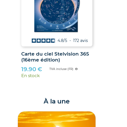
vis
4.8
/
5
-
172
avis
 et
Carte du ciel Stelvision 365
(16ème édition)
6 et
19.90
€
TVA incluse (FR)
En stock
À la une