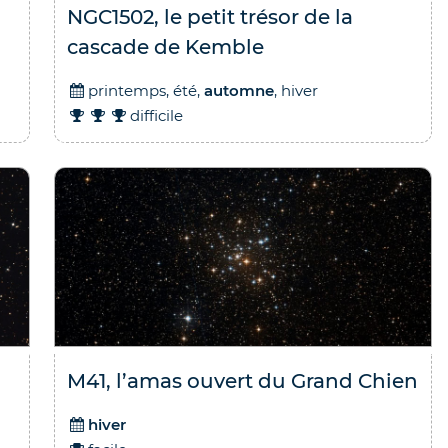
NGC1502, le petit trésor de la
cascade de Kemble
printemps, été,
automne
, hiver
difficile
4.7
/
5
-
7
a
Télescope mini-Dobson
MaksyGo 60
135.00
€
TVA incluse (FR)
En stock
M41, l’amas ouvert du Grand Chien
hiver