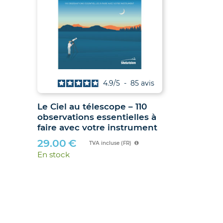
vis
4.9
/
5
-
85
avis
Le Ciel au télescope – 110
Jumelles
observations essentielles à
hibou »
faire avec votre instrument
89.90
€
29.00
€
En stock
TVA incluse (FR)
En stock