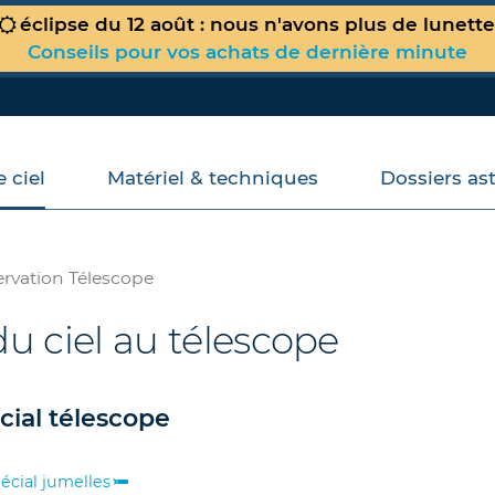
éclipse du 12 août : nous n'avons plus de lunett
Conseils pour vos achats de dernière minute
 ciel
Matériel & techniques
Dossiers as
Votre panier est vide !
rvation Télescope
u ciel au télescope
cial télescope
écial jumelles