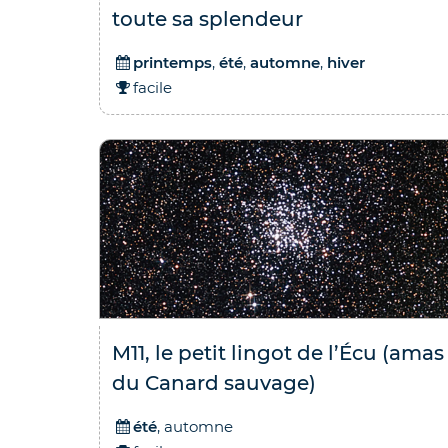
toute sa splendeur
printemps
,
été
,
automne
,
hiver
facile
M11, le petit lingot de l’Écu (amas
du Canard sauvage)
été
, automne