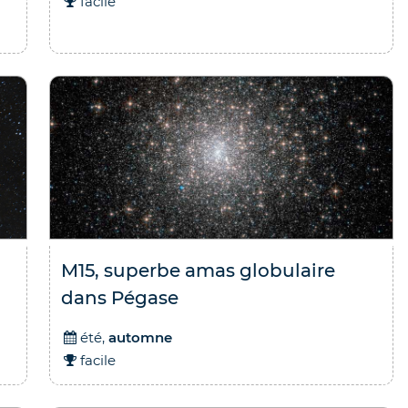
facile
M15, superbe amas globulaire
dans Pégase
été,
automne
facile