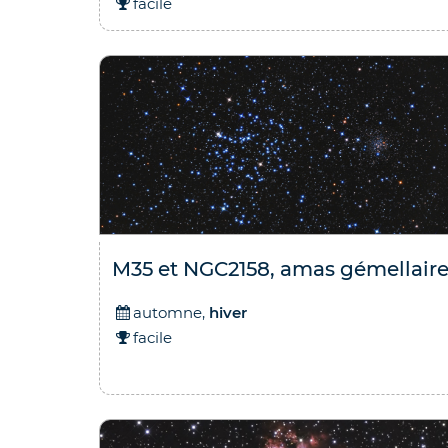
facile
M35 et NGC2158, amas gémellair
automne,
hiver
facile