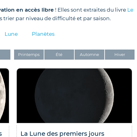
vation en accès libre
! Elles sont extraites du livre
Le
 trier par niveau de difficulté et par saison.
Lune
Planètes
4.9
/
5
-
38
a
Printemps
Été
Automne
Hiver
Les Soleils noirs de 2026
2027 – Le guide des
éclipses des 12 août 202
2 août 2027
21.00
€
TVA incluse (FR)
En stock
s
La Lune des premiers jours