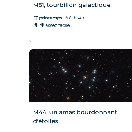
M51, tourbillon galactique
printemps
, été, hiver
assez facile
M44, un amas bourdonnant
d’étoiles