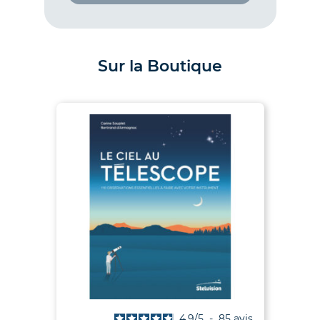
Sur la Boutique
is
4.9
/
5
-
85
avis