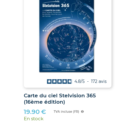
is
4.8
/
5
-
172
avis
027
Carte du ciel Stelvision 365
2
(16ème édition)
19.90
€
TVA incluse (FR)
En stock