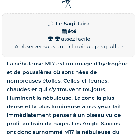
Nos jumelles pour l'astronomie
Science et exploration spatiale
Le Sagittaire
Le coin des enfants
été
assez facile
À observer sous un ciel noir ou peu pollué
La nébuleuse M17 est un nuage d’hydrogène
et de poussières où sont nées de
nombreuses étoiles. Celles-ci, jeunes,
chaudes et qui s’y trouvent toujours,
illuminent la nébuleuse. La zone la plus
dense et la plus lumineuse à nos yeux fait
immédiatement penser à un oiseau vu de
profil en train de nager. Les Anglo-Saxons
ont donc surnommé M17 la nébuleuse du