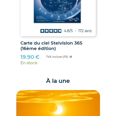
4.9
/
5
-
38
avis
Les Soleils noirs de 2026 et 2027
Car
– Le guide des éclipses des 12
(16
août 2026 et 2 août 2027
19
21.00
€
En 
TVA incluse (FR)
En stock
À la une