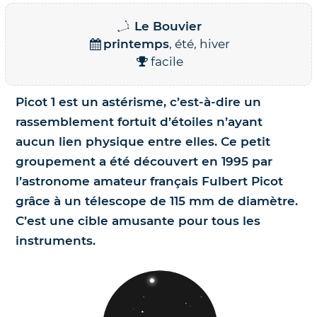
Nos jumelles pour l'astronomie
Le Bouvier
Science et exploration spatiale
printemps
, été, hiver
facile
Le coin des enfants
Picot 1 est un astérisme, c’est-à-dire un
rassemblement fortuit d’étoiles n’ayant
aucun lien physique entre elles. Ce petit
groupement a été découvert en 1995 par
l’astronome amateur français Fulbert Picot
grâce à un télescope de 115 mm de diamètre.
C’est une cible amusante pour tous les
instruments.