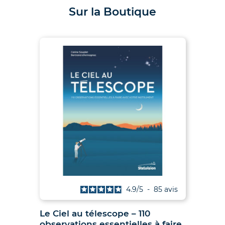
Sur la Boutique
is
4.9
/
5
-
85
avis
Le Ciel au télescope – 110
Ju
observations essentielles à faire
hib