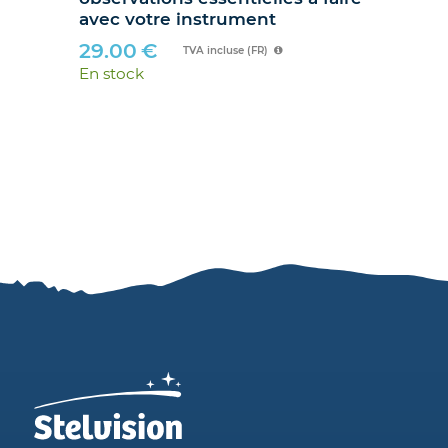
avec votre instrument
89
29.00
€
En 
TVA incluse (FR)
En stock