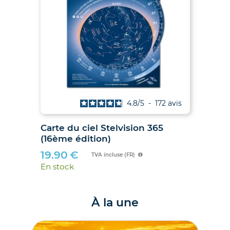
is
4.8
/
5
-
172
avis
027
Carte du ciel Stelvision 365
2
(16ème édition)
19.90
€
TVA incluse (FR)
En stock
À la une