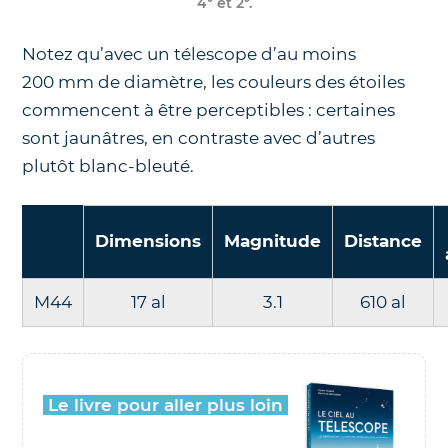
4° et 2°
.
Notez qu’avec un télescope d’au moins
200 mm de diamètre, les couleurs des étoiles
commencent à être perceptibles : certaines
sont jaunâtres, en contraste avec d’autres
plutôt blanc-bleuté.
Dimensions
Magnitude
Distance
M44
17 al
3.1
610 al
Le livre pour aller plus loin