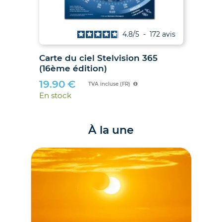
is
4.8
/
5
-
172
avis
027
Carte du ciel Stelvision 365
2
(16ème édition)
19.90
€
TVA incluse (FR)
En stock
À la une