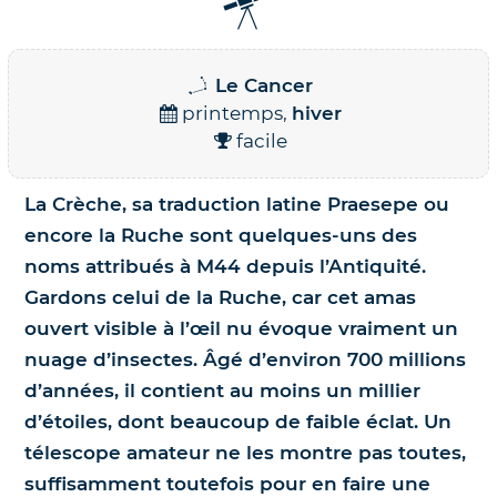
Nos jumelles pour l'astronomie
Science et exploration spatiale
Le Cancer
Le coin des enfants
printemps,
hiver
facile
La Crèche, sa traduction latine Praesepe ou
encore la Ruche sont quelques-uns des
noms attribués à M44 depuis l’Antiquité.
Gardons celui de la Ruche, car cet amas
ouvert visible à l’œil nu évoque vraiment un
nuage d’insectes. Âgé d’environ 700 millions
d’années, il contient au moins un millier
d’étoiles, dont beaucoup de faible éclat. Un
télescope amateur ne les montre pas toutes,
suffisamment toutefois pour en faire une