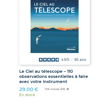
is
4.9
/
5
-
85
avis
Le Ciel au télescope – 110
Ju
observations essentielles à faire
hib
avec votre instrument
89
29.00
€
En 
TVA incluse (FR)
En stock