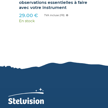
ire
hibou »
89.90
€
TVA incluse (FR)
En stock