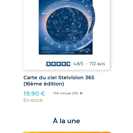
4.9
/
5
-
38
avis
Les Soleils noirs de 2026 et 2027
Car
– Le guide des éclipses des 12
(16
août 2026 et 2 août 2027
19
21.00
€
En 
TVA incluse (FR)
En stock
À la une