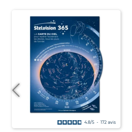
4.9
/
5
-
38
avis