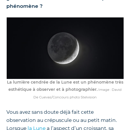
phénomène ?
Nos jumelles pour l'astronomie
Science et exploration spatiale
Le coin des enfants
La lumière cendrée de la Lune est un phénomène très
esthétique à observer et à photographier.
Image : David
De Cuevas/Concours photo Stelvision
Vous avez sans doute déjà fait cette
observation au crépuscule ou au petit matin.
Lorsque
la Lune
a l’aspect d’un croissant, sa