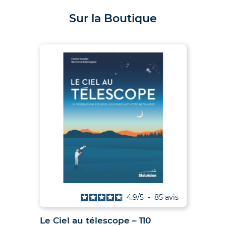
Sur la Boutique
is
4.7
/
5
-
67
avis
Jumelles Noctua « yeux de