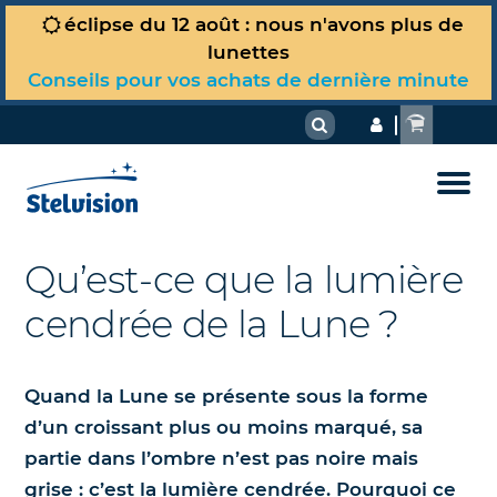
éclipse du 12 août : nous n'avons plus de
Votre panier est vide !
lunettes
Observer le ciel
Conseils pour vos achats de dernière minute
Carte du ciel du jour
Matériel & techniques
À voir actuellement dans le ciel
La Boutique
Comment choisir son télescope ou sa
Dossiers astro
lunette ?
Guide d’observation Jumelles
Tous nos produits
Où sommes-nous dans l’Univers ?
Qu’est-ce que la lumière
Comment choisir ses jumelles pour
Nous
Guide d'observation Télescope
l’astronomie ?
cendrée de la Lune ?
Spécial Soleil et éclipse du 12 août
La Lune et le Soleil
2026
Randonnées célestes
Simulateur de télescope Stelvision
Planètes et comètes
Quand la Lune se présente sous la forme
Nos livres d’astronomie et cartes
Débutant ? L'essentiel pour vous
Réglages et astuces
d’un croissant plus ou moins marqué, sa
du ciel
Dans les étoiles et au-delà
partie dans l’ombre n’est pas noire mais
Photographier et dessiner le ciel
Nos télescopes et accessoires
Phénomènes célestes
grise : c’est la lumière cendrée. Pourquoi ce