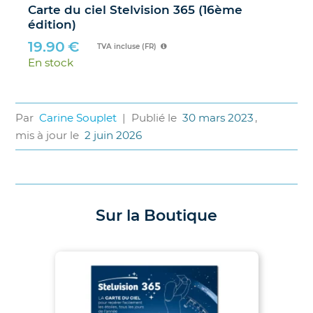
Les Soleils noirs de 2026 et 2027 – Le
guide des éclipses des 12 août 2026 et 2
août 2027
21.00
€
TVA incluse (FR)
En stock
Par
Carine Souplet
|
Publié le
30 mars 2023
,
mis à jour le
2 juin 2026
Sur la Boutique