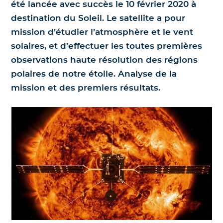
été lancée avec succès le 10 février 2020 à
destination du Soleil. Le satellite a pour
Nos jumelles pour l'astronomie
Science et exploration spatiale
mission d’étudier l’atmosphère et le vent
solaires, et d’effectuer les toutes premières
Le coin des enfants
observations haute résolution des régions
polaires de notre étoile. Analyse de la
mission et des premiers résultats.