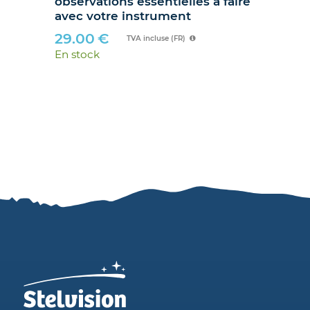
ire
hibou »
89.90
€
TVA incluse (FR)
En stock