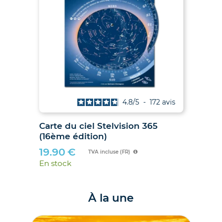
4.9
/
5
-
38
avis
Les Soleils noirs de 2026 et 2027
Car
– Le guide des éclipses des 12
(16
août 2026 et 2 août 2027
19
21.00
€
En 
TVA incluse (FR)
En stock
À la une