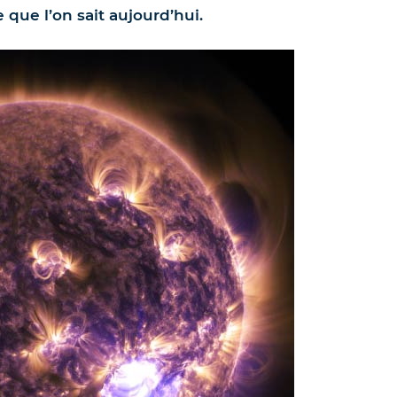
que l’on sait aujourd’hui.
4.9
/
5
-
38
a
Les Soleils noirs de 2026
2027 – Le guide des
éclipses des 12 août 202
2 août 2027
21.00
€
TVA incluse (FR)
En stock