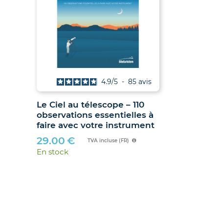
vis
4.9
/
5
-
85
avis
Le Ciel au télescope – 110
Jumelles
observations essentielles à
hibou »
faire avec votre instrument
89.90
€
29.00
€
En stock
TVA incluse (FR)
En stock