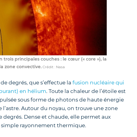
4.7
/
5
-
7
a
trois principales couches : le cœur (« core »), la
Télescope mini-Dobson
la zone convective.
Crédit : Nasa
MaksyGo 60
135.00
€
s de degrés, que s’effectue la
fusion nucléaire qui
TVA incluse (FR)
En stock
burant) en hélium
. Toute la chaleur de l’étoile est
 expulsée sous forme de photons de haute énergie
e l’astre. Autour du noyau, on trouve une zone
 de degrés. Dense et chaude, elle permet aux
ar simple rayonnement thermique.