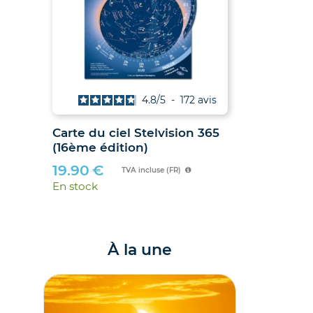
vis
4.8
/
5
-
172
avis
 et
Carte du ciel Stelvision 365
(16ème édition)
6 et
19.90
€
TVA incluse (FR)
En stock
À la une