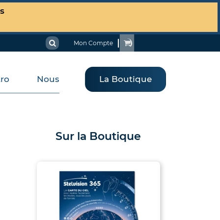
es
Mon Compte
tro
Nous
La Boutique
Sur la Boutique