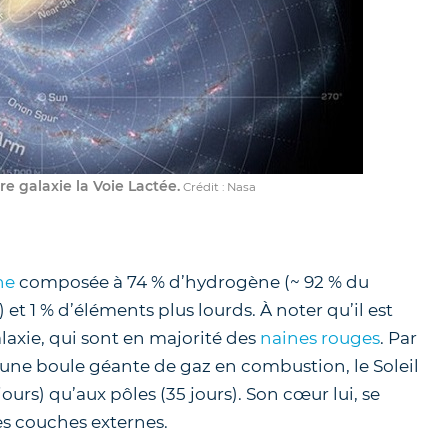
re galaxie la Voie Lactée.
Crédit : Nasa
ne
composée à 74 % d’hydrogène (~ 92 % du
et 1 % d’éléments plus lourds. À noter qu’il est
alaxie, qui sont en majorité des
naines rouges
. Par
s une boule géante de gaz en combustion, le Soleil
jours
) qu’aux pôles (
35 jours
). Son cœur lui, se
es couches externes.