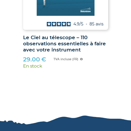
is
4.9
/
5
-
85
avis
Le Ciel au télescope – 110
Ju
observations essentielles à faire
hib
avec votre instrument
89
29.00
€
En 
TVA incluse (FR)
En stock