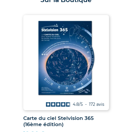
is
4.8
/
5
-
172
avis
027
Carte du ciel Stelvision 365
2
(16ème édition)