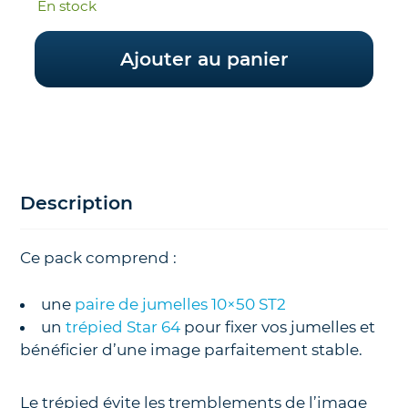
En stock
initial
actuel
était :
est :
Ajouter au panier
174.00€.
165.00€.
Description
Ce pack comprend :
une
paire de jumelles 10×50 ST2
un
trépied Star 64
pour fixer vos jumelles et
bénéficier d’une image parfaitement stable.
Le trépied évite les tremblements de l’image