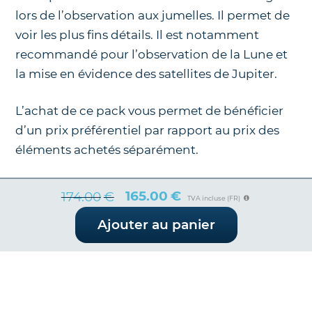
lors de l’observation aux jumelles. Il permet de
voir les plus fins détails. Il est notamment
recommandé pour l’observation de la Lune et
la mise en évidence des satellites de Jupiter.
L’achat de ce pack vous permet de bénéficier
d’un prix préférentiel par rapport au prix des
éléments achetés séparément.
165.00
€
174.00
€
TVA incluse (FR)
Le
Le
Ajouter au panier
prix
prix
initial
actuel
était :
est :
174.00€.
165.00€.