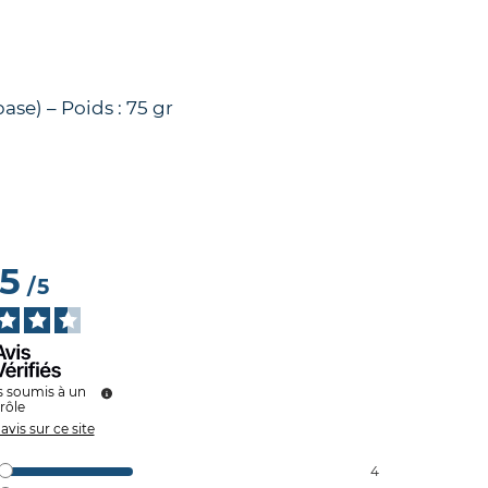
ase) – Poids : 75 gr
.5
/
5
s soumis à un
rôle
 avis sur ce site
4