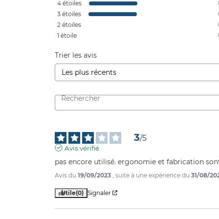
4
étoiles
3
étoiles
2
étoiles
1
étoile
Trier les avis
3
/
5
Avis vérifié
pas encore utilisé. ergonomie et fabrication sont
Avis du
19/09/2023
, suite à une expérience du
31/08/20
Utile
(0)
Signaler