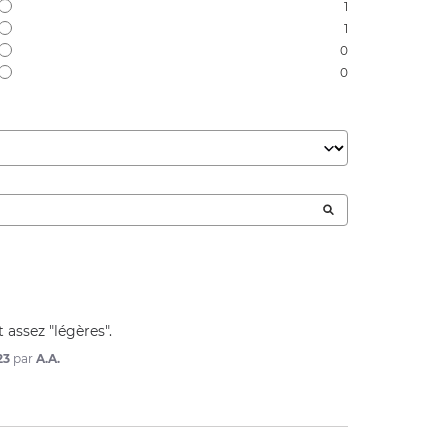
1
1
0
0
 assez "légères".
23
par
A.A.