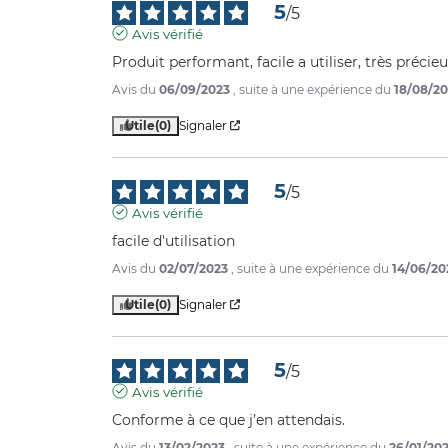
5
/
5
Avis vérifié
Produit performant, facile a utiliser, très préci
Avis du
06/09/2023
, suite à une expérience du
18/08/2
Utile
(0)
Signaler
5
/
5
Avis vérifié
facile d'utilisation
Avis du
02/07/2023
, suite à une expérience du
14/06/20
Utile
(0)
Signaler
5
/
5
Avis vérifié
Conforme à ce que j’en attendais.
Avis du
13/02/2023
, suite à une expérience du
26/01/20