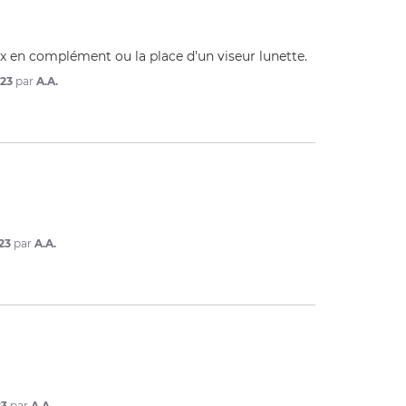
eux en complément ou la place d'un viseur lunette.
023
par
A.A.
23
par
A.A.
23
par
A.A.