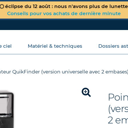
éclipse du 12 août : nous n'avons plus de lunett
Conseils pour vos achats de dernière minute
 ciel
Matériel & techniques
Dossiers as
Votre panier est vide !
nteur QuikFinder (version universelle avec 2 embases
Poin
(ver
2 e