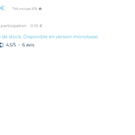
€
TVA incluse (FR)
participation :
0.10
€
 de stock. Disponible en version monobase.
4.5
/
5
-
6
avis