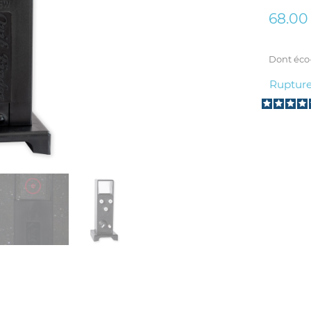
68.00
Dont éco-
Rupture