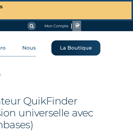
es
Mon Compte
tro
Nous
La Boutique
)
teur QuikFinder
sion universelle avec
mbases)