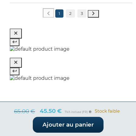
1
2
3
45.50
€
65.00
€
Stock faible
TVA incluse (FR)
Le
Le
Ajouter au panier
prix
prix