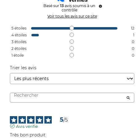
Basé sur
13
avis soumis à un
contrôle
Voir tous les avis sur ce site
5
étoiles
12
4
étoiles
1
3
étoiles
0
2
étoiles
0
1
étoile
0
Trier les avis
5
/
5
Avis vérifié
Très bon produit