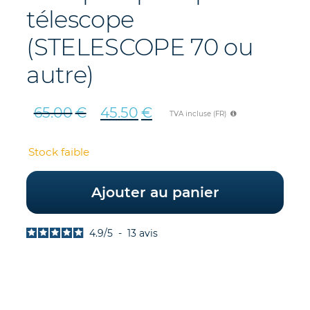
télescope
(STELESCOPE 70 ou
autre)
65.00
€
45.50
€
TVA incluse (FR)
Le
Le
prix
prix
Stock faible
initial
actuel
était :
est :
Ajouter au panier
65.00€.
45.50€.
4.9
/
5
-
13
avis