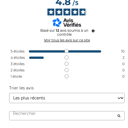
4.8
/
5
Basé sur
12
avis soumis à un
contrôle
Voir tous les avis sur ce site
5
étoiles
10
4
étoiles
2
3
étoiles
0
2
étoiles
0
1
étoile
0
Trier les avis