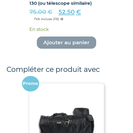
130 (ou télescope similaire)
75.00
€
52.50
€
Le
Le
TVA incluse (FR)
prix
prix
En stock
initial
actuel
était :
est :
Ajouter au panier
75.00€.
52.50€.
Compléter ce produit avec
Promo