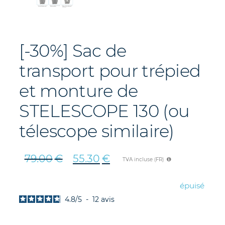
[-30%] Sac de
transport pour trépied
et monture de
STELESCOPE 130 (ou
télescope similaire)
79.00
€
55.30
€
TVA incluse (FR)
Le
Le
prix
prix
épuisé
initial
actuel
4.8
/
5
-
12
avis
était :
est :
79.00€.
55.30€.