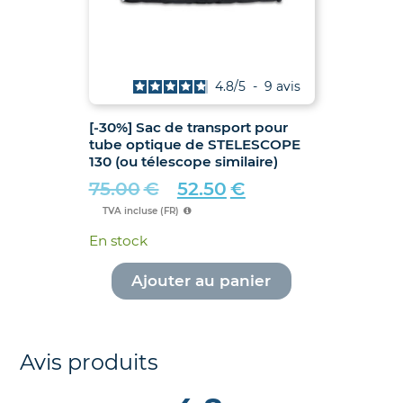
4.8
/
5
-
9
avis
[-30%] Sac de transport pour
tube optique de STELESCOPE
130 (ou télescope similaire)
75.00
€
52.50
€
Le
Le
TVA incluse (FR)
prix
prix
En stock
initial
actuel
était :
est :
Ajouter au panier
75.00€.
52.50€.
Avis produits