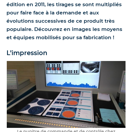
édition en 2011, les tirages se sont multipliés
Nos jumelles pour l'astronomie
Science et exploration spatiale
pour faire face à la demande et aux
évolutions successives de ce produit très
Le coin des enfants
populaire. Découvrez en images les moyens
et équipes mobilisés pour sa fabrication !
L’impression
Le pupitre de commande et de contrôle chez