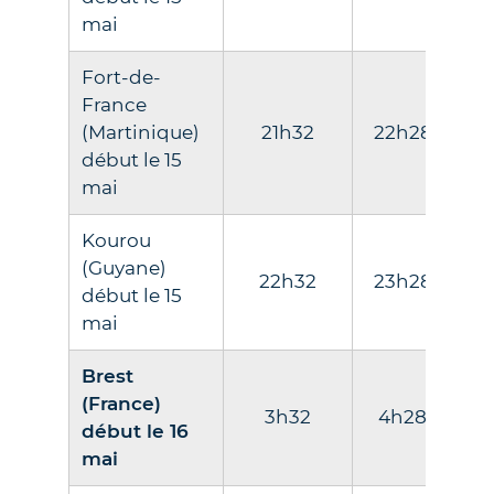
mai
Fort-de-
France
(Martinique)
21h32
22h28
23
début le 15
mai
Kourou
(Guyane)
22h32
23h28
0
début le 15
mai
Brest
(France)
3h32
4h28
co
début le 16
mai