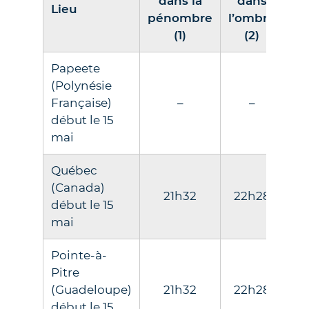
dans la
dans
Lieu
dé
pénombre
l’ombre
(1)
(2)
Papeete
(Polynésie
Française)
–
–
début le 15
mai
Québec
(Canada)
21h32
22h28
23
début le 15
mai
Pointe-à-
Pitre
(Guadeloupe)
21h32
22h28
23
début le 15