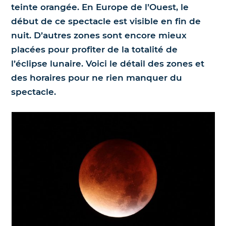
teinte orangée. En Europe de l’Ouest, le
Nos jumelles pour l'astronomie
Science et exploration spatiale
début de ce spectacle est visible en fin de
nuit. D’autres zones sont encore mieux
Le coin des enfants
placées pour profiter de la totalité de
l’éclipse lunaire. Voici le détail des zones et
des horaires pour ne rien manquer du
spectacle.