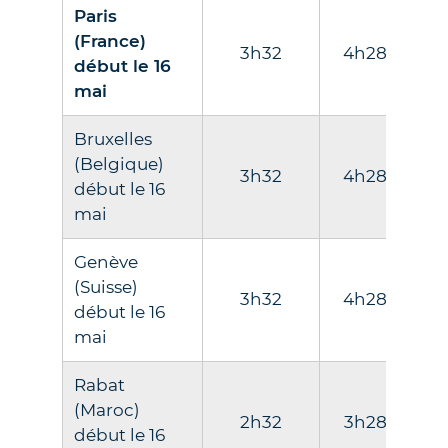
Paris
(France)
3h32
4h28
co
début le 16
mai
Bruxelles
(Belgique)
3h32
4h28
co
début le 16
mai
Genève
(Suisse)
3h32
4h28
co
début le 16
mai
Rabat
4
(Maroc)
2h32
3h28
co
début le 16