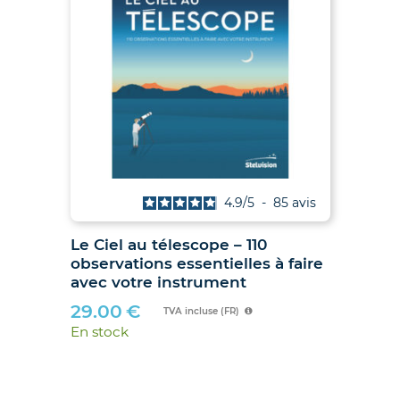
4.9
/
5
-
85
avis
4.7
/
5
-
67
avis
 – 110
Jumelles Noctua « yeux de
elles à faire
hibou »
ent
89.90
€
TVA incluse (FR)
En stock
(FR)