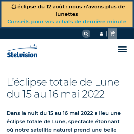
éclipse du 12 août : nous n'avons plus de
Votre panier est vide !
lunettes
Observer le ciel
Conseils pour vos achats de dernière minute
Carte du ciel du jour
Matériel & techniques
À voir actuellement dans le ciel
La Boutique
Comment choisir son télescope ou sa
Dossiers astro
lunette ?
Guide d’observation Jumelles
Tous nos produits
Où sommes-nous dans l’Univers ?
Comment choisir ses jumelles pour
Nous
Guide d'observation Télescope
L’éclipse totale de Lune
l’astronomie ?
Spécial Soleil et éclipse du 12 août
La Lune et le Soleil
du 15 au 16 mai 2022
2026
Randonnées célestes
Simulateur de télescope Stelvision
Planètes et comètes
Nos livres d’astronomie et cartes
Débutant ? L'essentiel pour vous
Réglages et astuces
Dans la nuit du 15 au 16 mai 2022 a lieu une
du ciel
Dans les étoiles et au-delà
éclipse totale de Lune
, spectacle étonnant
Photographier et dessiner le ciel
où notre satellite naturel prend une belle
Nos télescopes et accessoires
Phénomènes célestes