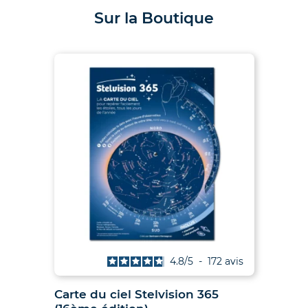
Sur la Boutique
is
4.8
/
5
-
172
avis
027
Carte du ciel Stelvision 365