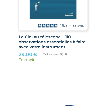
is
4.9
/
5
-
85
avis
Le Ciel au télescope – 110
Ju
observations essentielles à faire
hib
avec votre instrument
89
29.00
€
En 
TVA incluse (FR)
En stock