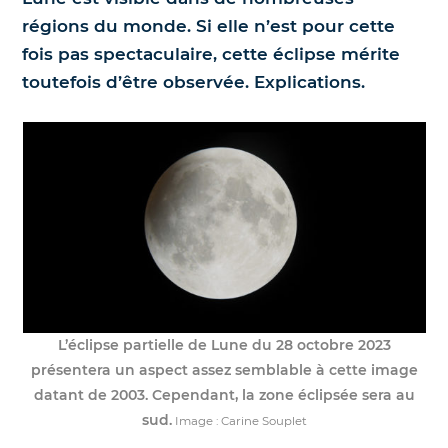
régions du monde. Si elle n’est pour cette
Nos jumelles pour l'astronomie
Science et exploration spatiale
fois pas spectaculaire, cette éclipse mérite
toutefois d’être observée. Explications.
Le coin des enfants
L’éclipse partielle de Lune du 28 octobre 2023
présentera un aspect assez semblable à cette image
datant de 2003. Cependant, la zone éclipsée sera au
sud.
Image : Carine Souplet