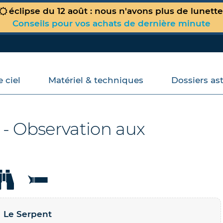
éclipse du 12 août : nous n'avons plus de lunett
Conseils pour vos achats de dernière minute
 ciel
Matériel & techniques
Dossiers as
Votre panier est vide !
 - Observation aux
Le Serpent