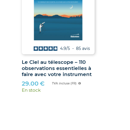
vis
4.9
/
5
-
85
avis
Le Ciel au télescope – 110
Jumelles
observations essentielles à
hibou »
faire avec votre instrument
89.90
€
29.00
€
En stock
TVA incluse (FR)
En stock