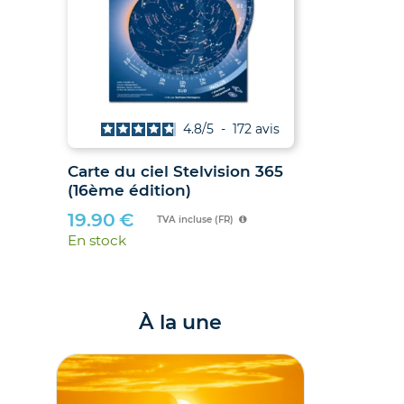
vis
4.8
/
5
-
172
avis
 et
Carte du ciel Stelvision 365
(16ème édition)
6 et
19.90
€
TVA incluse (FR)
En stock
À la une