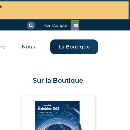
es
Mon Compte
tro
Nous
La Boutique
Sur la Boutique