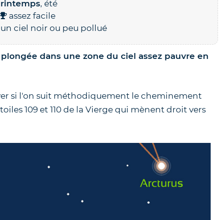
rintemps
, été
assez facile
un ciel noir ou peu pollué
 plongée dans une zone du ciel assez pauvre en
4.9
/
5
-
38
a
Les Soleils noirs de 2026
trouver si l'on suit méthodiquement le cheminement
2027 – Le guide des
étoiles 109 et 110 de la Vierge qui mènent droit vers
éclipses des 12 août 202
2 août 2027
21.00
€
TVA incluse (FR)
En stock