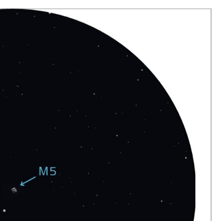
4.7
/
5
-
7
a
Télescope mini-Dobson
MaksyGo 60
135.00
€
TVA incluse (FR)
En stock