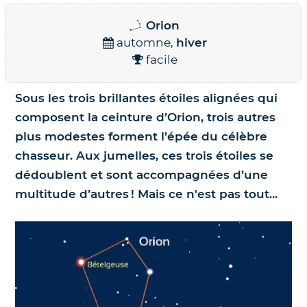
Orion
Nos jumelles pour l'astronomie
Science et exploration spatiale
automne,
hiver
facile
Le coin des enfants
Sous les trois brillantes étoiles alignées qui
composent la ceinture d’Orion, trois autres
plus modestes forment l’épée du célèbre
chasseur. Aux jumelles, ces trois étoiles se
dédoublent et sont accompagnées d’une
multitude d’autres ! Mais ce n'est pas tout...