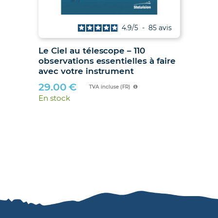
is
4.9
/
5
-
85
avis
Le Ciel au télescope – 110
Ju
observations essentielles à faire
hib
avec votre instrument
89
29.00
€
En 
TVA incluse (FR)
En stock