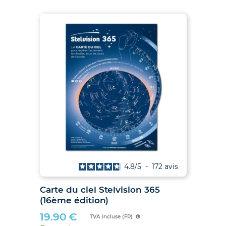
is
4.8
/
5
-
172
avis
027
Carte du ciel Stelvision 365
2
(16ème édition)
19.90
€
TVA incluse (FR)