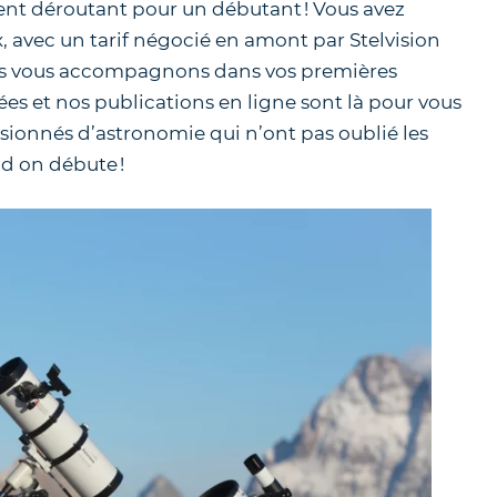
ment déroutant pour un débutant ! Vous avez
x, avec un tarif négocié en amont par Stelvision
ous vous accompagnons dans vos premières
lées et nos publications en ligne sont là pour vous
ionnés d’astronomie qui n’ont pas oublié les
nd on débute !
4.7
/
5
-
7
a
Télescope mini-Dobson
MaksyGo 60
135.00
€
TVA incluse (FR)
En stock