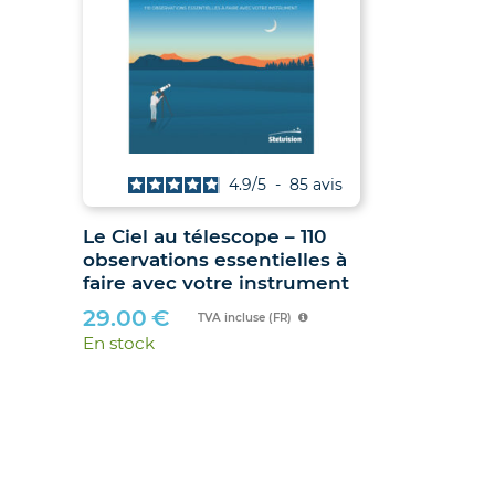
vis
4.9
/
5
-
85
avis
Le Ciel au télescope – 110
Jumelles
observations essentielles à
hibou »
faire avec votre instrument
89.90
€
29.00
€
En stock
TVA incluse (FR)
En stock