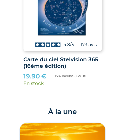
vis
4.8
/
5
-
173
avis
 et
Carte du ciel Stelvision 365
(16ème édition)
6 et
19.90
€
TVA incluse (FR)
En stock
À la une