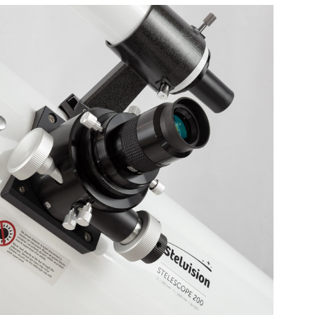
4.9
/
5
-
38
a
Les Soleils noirs de 2026
2027 – Le guide des
éclipses des 12 août 202
2 août 2027
21.00
€
TVA incluse (FR)
En stock