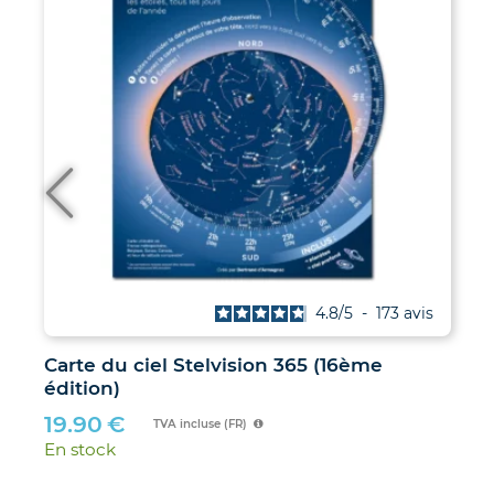
4.9
/
5
-
38
avis
Les Soleils noirs de 2026 et 2027 – Le
guide des éclipses des 12 août 2026 et 2
août 2027
21.00
€
TVA incluse (FR)
En stock