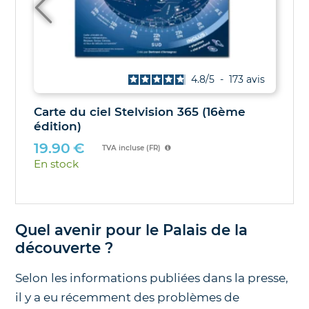
4.9
/
5
-
38
avis
Les Soleils noirs de 2026 et 2027 – Le
guide des éclipses des 12 août 2026 et
2 août 2027
21.00
€
TVA incluse (FR)
En stock
Quel avenir pour le Palais de la
découverte ?
Selon les informations publiées dans la presse,
il y a eu récemment des problèmes de