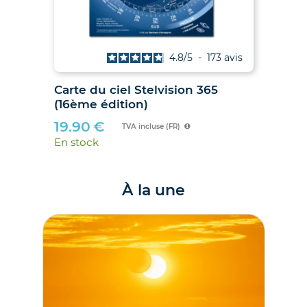
4.9
/
5
-
38
avis
Les Soleils noirs de 2026 et 2027
Car
– Le guide des éclipses des 12
(16
août 2026 et 2 août 2027
19
21.00
€
En 
TVA incluse (FR)
En stock
À la une