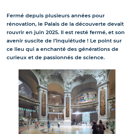
Nos jumelles pour l'astronomie
Science et exploration spatiale
Fermé depuis plusieurs années pour
rénovation, le Palais de la découverte devait
Le coin des enfants
rouvrir en juin 2025. Il est resté fermé, et son
avenir suscite de l’inquiétude ! Le point sur
ce lieu qui a enchanté des générations de
curieux et de passionnés de science.