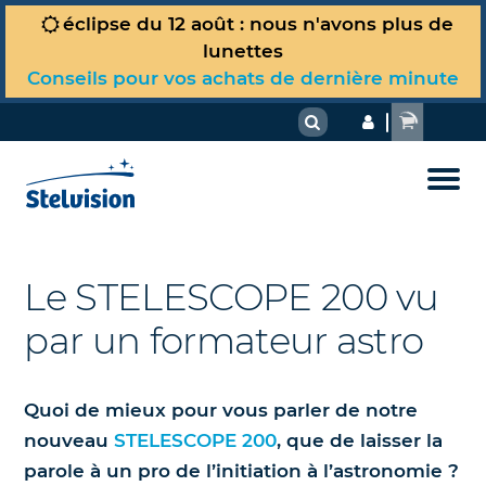
éclipse du 12 août : nous n'avons plus de
Votre panier est vide !
lunettes
Observer le ciel
Conseils pour vos achats de dernière minute
Carte du ciel du jour
Matériel & techniques
À voir actuellement dans le ciel
La Boutique
Comment choisir son télescope ou sa
Dossiers astro
lunette ?
Guide d’observation Jumelles
Tous nos produits
Où sommes-nous dans l’Univers ?
Comment choisir ses jumelles pour
Nous
Guide d'observation Télescope
Le STELESCOPE 200 vu
l’astronomie ?
Spécial Soleil et éclipse du 12 août
La Lune et le Soleil
par un formateur astro
2026
Randonnées célestes
Simulateur de télescope Stelvision
Planètes et comètes
Nos livres d’astronomie et cartes
Débutant ? L'essentiel pour vous
Réglages et astuces
Quoi de mieux pour vous parler de notre
du ciel
Dans les étoiles et au-delà
nouveau
STELESCOPE 200
, que de laisser la
Photographier et dessiner le ciel
parole à un pro de l’initiation à l’astronomie ?
Nos télescopes et accessoires
Phénomènes célestes