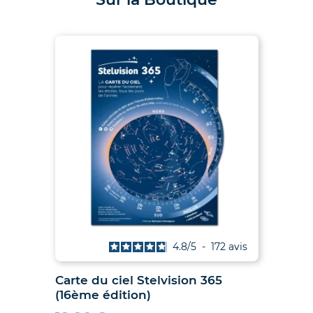
is
4.8
/
5
-
172
avis
027
Carte du ciel Stelvision 365
2
(16ème édition)