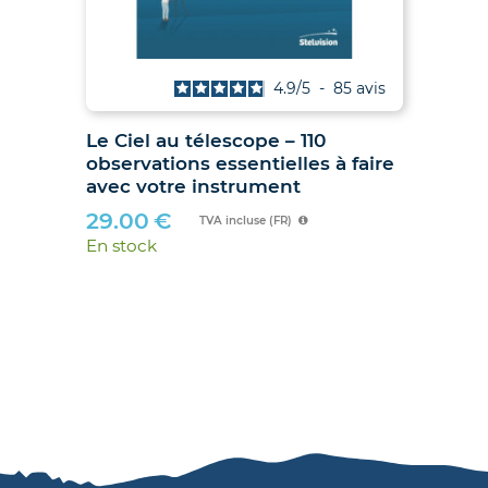
is
4.9
/
5
-
85
avis
Le Ciel au télescope – 110
Ju
observations essentielles à faire
hib
avec votre instrument
89
29.00
€
En 
TVA incluse (FR)
En stock