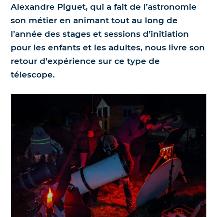
Alexandre Piguet, qui a fait de l’astronomie
Nos jumelles pour l'astronomie
Science et exploration spatiale
son métier en animant tout au long de
l’année des stages et sessions d’initiation
Le coin des enfants
pour les enfants et les adultes, nous livre son
retour d’expérience sur ce type de
télescope.