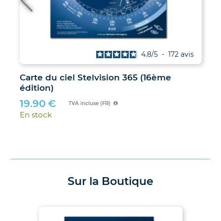
4.9
/
5
-
38
avis
Les Soleils noirs de 2026 et 2027 – Le
guide des éclipses des 12 août 2026 et 2
août 2027
21.00
€
TVA incluse (FR)
En stock
Sur la Boutique