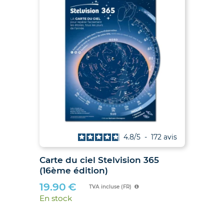
4.9
/
5
-
38
avis
Les Soleils noirs de 2026 et 2027
Car
– Le guide des éclipses des 12
(16
août 2026 et 2 août 2027
19
21.00
€
En 
TVA incluse (FR)
En stock