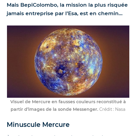
Mais BepiColombo, la mission la plus risquée
Nos jumelles pour l'astronomie
Science et exploration spatiale
jamais entreprise par l’Esa, est en chemin…
Le coin des enfants
Visuel de Mercure en fausses couleurs reconstitué à
partir d’images de la sonde Messenger.
Crédit : Nasa
Minuscule Mercure