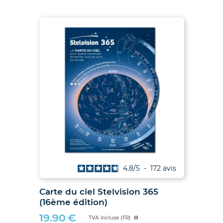
4.9
/
5
-
38
avis
Les Soleils noirs de 2026 et 2027
Car
– Le guide des éclipses des 12
(16
août 2026 et 2 août 2027
19