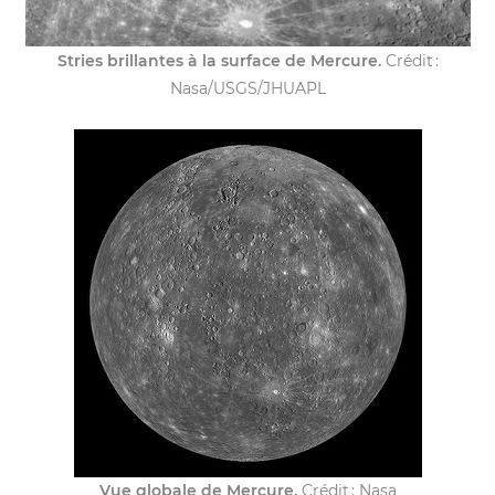
Stries brillantes à la surface de Mercure.
Crédit :
Nasa/USGS/JHUAPL
Vue globale de Mercure.
Crédit : Nasa