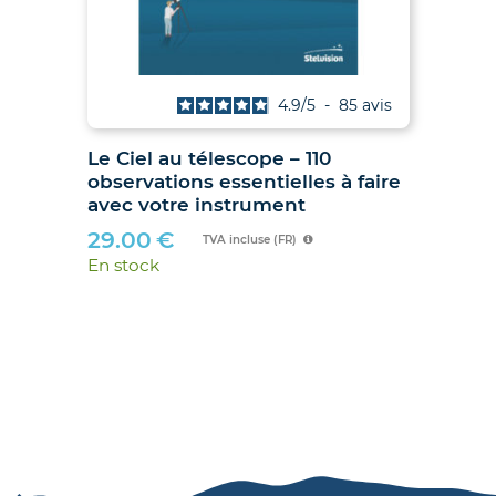
is
4.9
/
5
-
85
avis
Le Ciel au télescope – 110
Ju
observations essentielles à faire
hib
avec votre instrument
89
29.00
€
En 
TVA incluse (FR)
En stock