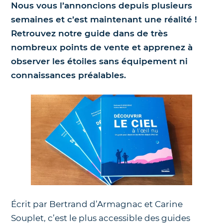
Nous vous l’annoncions depuis plusieurs
Nos jumelles pour l'astronomie
semaines et c’est maintenant une réalité !
Science et exploration spatiale
Retrouvez notre guide dans de très
Le coin des enfants
nombreux points de vente et apprenez à
observer les étoiles sans équipement ni
connaissances préalables.
Écrit par Bertrand d’Armagnac et Carine
Souplet, c’est le plus accessible des guides