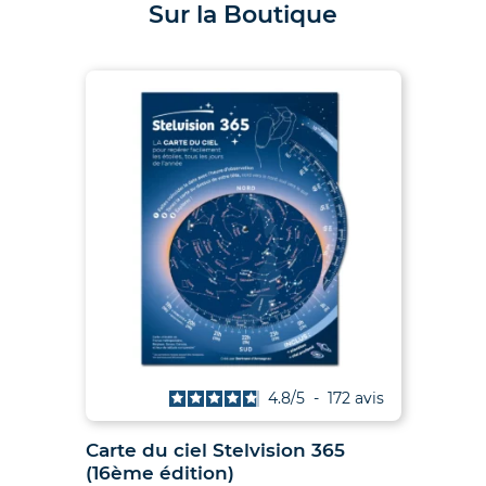
Sur la Boutique
is
4.8
/
5
-
172
avis
027
Carte du ciel Stelvision 365
2
(16ème édition)