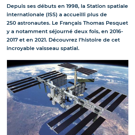
Depuis ses débuts en 1998, la Station spatiale
Nos jumelles pour l'astronomie
Science et exploration spatiale
internationale (ISS) a accueilli plus de
250 astronautes. Le Français Thomas Pesquet
Le coin des enfants
y a notamment séjourné deux fois, en 2016-
2017 et en 2021. Découvrez l’histoire de cet
incroyable vaisseau spatial.