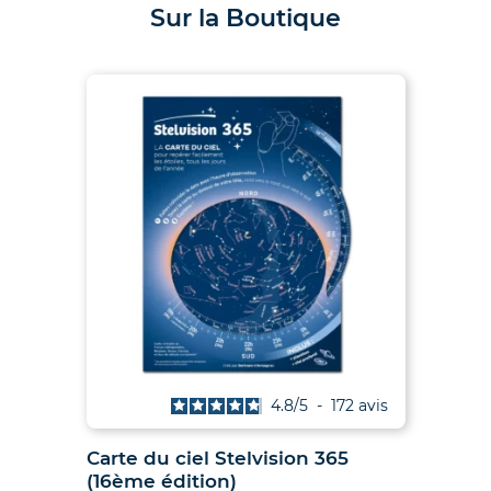
Sur la Boutique
4.9
/
5
-
38
avis
Les Soleils noirs de 2026 et 2027
Car
– Le guide des éclipses des 12
(16