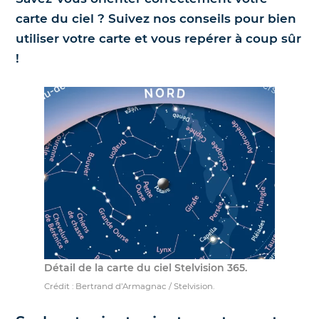
carte du ciel ? Suivez nos conseils pour bien
Nos jumelles pour l'astronomie
Science et exploration spatiale
utiliser votre carte et vous repérer à coup sûr
!
Le coin des enfants
Détail de la carte du ciel Stelvision 365.
Crédit : Bertrand d’Armagnac / Stelvision.