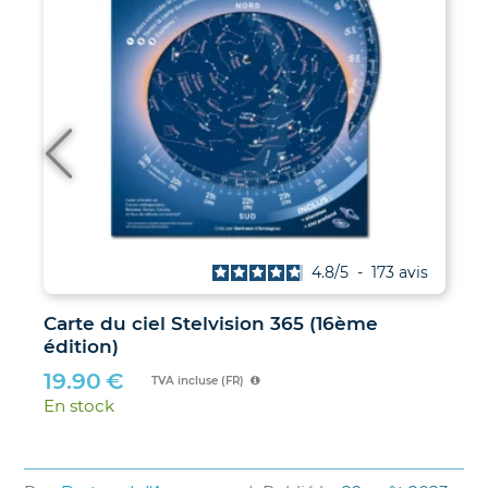
4.8
/
5
-
173
avis
Carte du ciel Stelvision 365 (16ème
édition)
19.90
€
TVA incluse (FR)
En stock