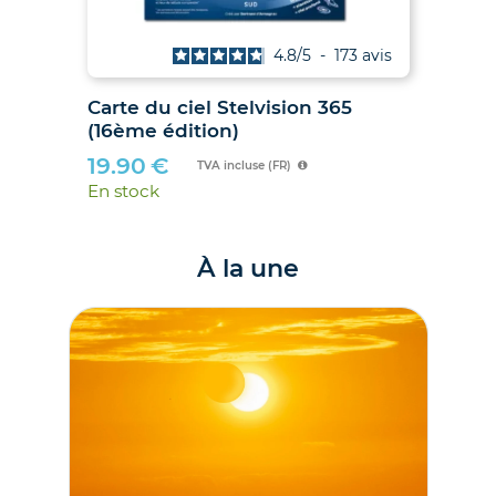
is
4.8
/
5
-
173
avis
027
Carte du ciel Stelvision 365
2
(16ème édition)
19.90
€
TVA incluse (FR)
En stock
À la une