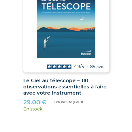
is
4.9
/
5
-
85
avis
Le Ciel au télescope – 110
Ju
observations essentielles à faire
hib
avec votre instrument
89
29.00
€
En 
TVA incluse (FR)
En stock