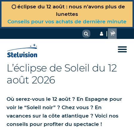
éclipse du 12 août : nous n'avons plus de
Votre panier est vide !
lunettes
Observer le ciel
Conseils pour vos achats de dernière minute
Carte du ciel du jour
Matériel & techniques
À voir actuellement dans le ciel
La Boutique
Comment choisir son télescope ou sa
Dossiers astro
lunette ?
Guide d’observation Jumelles
L’éclipse de Soleil du 12
Tous nos produits
Où sommes-nous dans l’Univers ?
Comment choisir ses jumelles pour
août 2026
Nous
Guide d'observation Télescope
l’astronomie ?
Spécial Soleil et éclipse du 12 août
La Lune et le Soleil
2026
Randonnées célestes
Simulateur de télescope Stelvision
Où serez-vous le 12 août ? En Espagne pour
Planètes et comètes
voir le “Soleil noir” ? Chez vous ? En
Nos livres d’astronomie et cartes
Débutant ? L'essentiel pour vous
Réglages et astuces
du ciel
vacances sur la côte atlantique ? Voici nos
Dans les étoiles et au-delà
conseils pour profiter du spectacle !
Photographier et dessiner le ciel
Nos télescopes et accessoires
Phénomènes célestes