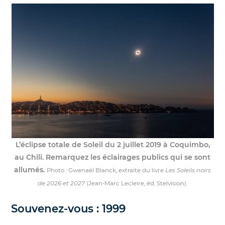
Nos jumelles pour l'astronomie
Science et exploration spatiale
Le coin des enfants
L’éclipse totale de Soleil du 2 juillet 2019 à Coquimbo,
au Chili. Remarquez les éclairages publics qui se sont
allumés.
Photo : Gwenaël Blanck, extraite du livre
Les Soleils noirs
de 2026 et 2027
(Jean-Marc Lecleire, éd. Stelvision).
Souvenez-vous : 1999