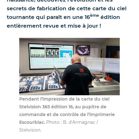
secrets de fabrication de cette carte du ciel
Nos jumelles pour l'astronomie
Science et exploration spatiale
ème
tournante qui paraît en une 16
édition
entièrement revue et mise à jour !
Le coin des enfants
Pendant l’impression de la carte du ciel
Stelvision 365 édition 16, au pupitre de
commande et de contrôle de l’imprimerie
Escourbiac.
Photo : B. d’Armagnac /
Stelvision.