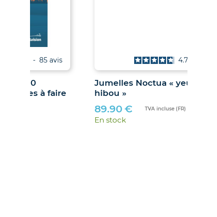
is
4.7
/
5
-
67
avis
Jumelles Noctua « yeux de
ire
hibou »
89.90
€
TVA incluse (FR)
En stock