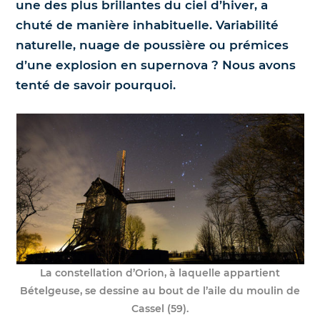
une des plus brillantes du ciel d’hiver, a
chuté de manière inhabituelle. Variabilité
Nos jumelles pour l'astronomie
Science et exploration spatiale
naturelle, nuage de poussière ou prémices
d’une explosion en supernova ? Nous avons
Le coin des enfants
tenté de savoir pourquoi.
La constellation d’Orion, à laquelle appartient
Bételgeuse, se dessine au bout de l’aile du moulin de
Cassel (59).