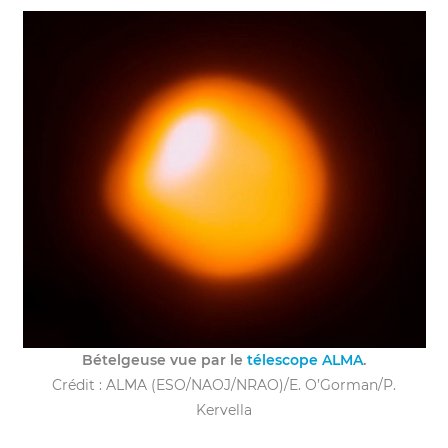
Bételgeuse vue par le
télescope ALMA
.
Crédit : ALMA (ESO/NAOJ/NRAO)/E. O’Gorman/P.
Kervella