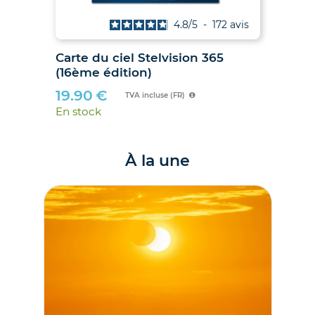
4.9
/
5
-
38
avis
Les Soleils noirs de 2026 et 2027
Car
– Le guide des éclipses des 12
(16
août 2026 et 2 août 2027
19
21.00
€
En 
TVA incluse (FR)
En stock
À la une