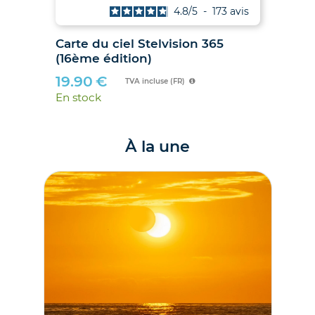
is
4.8
/
5
-
173
avis
027
Carte du ciel Stelvision 365
2
(16ème édition)
19.90
€
TVA incluse (FR)
En stock
À la une