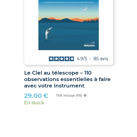
is
4.9
/
5
-
85
avis
Le Ciel au télescope – 110
Ju
observations essentielles à faire
hib
avec votre instrument
89
29.00
€
En 
TVA incluse (FR)
En stock