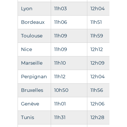
Lyon
11h03
12h04
Bordeaux
11h06
11h51
Toulouse
11h09
11h59
Nice
11h09
12h12
Marseille
11h10
12h09
Perpignan
11h12
12h04
Bruxelles
10h50
11h56
Genève
11h01
12h06
Tunis
11h31
12h28