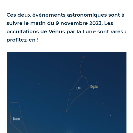
Nos jumelles pour l'astronomie
Science et exploration spatiale
Ces deux événements astronomiques sont à
suivre le matin du 9 novembre 2023. Les
Le coin des enfants
occultations de Vénus par la Lune sont rares :
profitez-en !