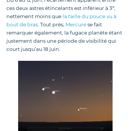
Du 6 au 12 juin, l’écartement apparent entre
ces deux astres étincelants est inférieur à 3°,
nettement moins que
la taille du pouce vu à
bout de bras
. Tout près,
Mercure
se fait
remarquer également, la fugace planète étant
justement dans une période de visibilité qui
court jusqu’au 18 juin.