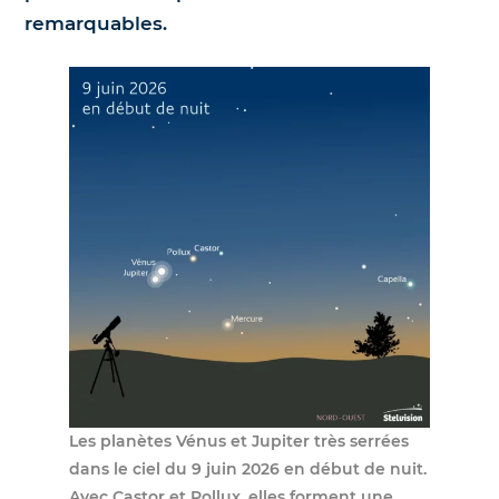
remarquables.
Nos jumelles pour l'astronomie
Science et exploration spatiale
Le coin des enfants
Les planètes Vénus et Jupiter très serrées
dans le ciel du 9 juin 2026 en début de nuit.
Avec Castor et Pollux, elles forment une