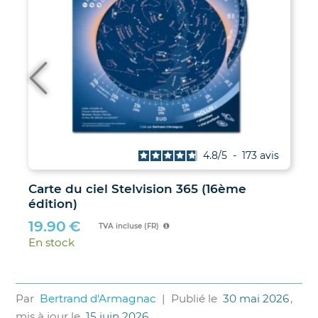
4.8
/
5
-
173
avis
Carte du ciel Stelvision 365 (16ème
édition)
19.90
€
TVA incluse (FR)
En stock
Par
Bertrand d'Armagnac
|
Publié le
30 mai 2026
,
mis à jour le
15 juin 2026