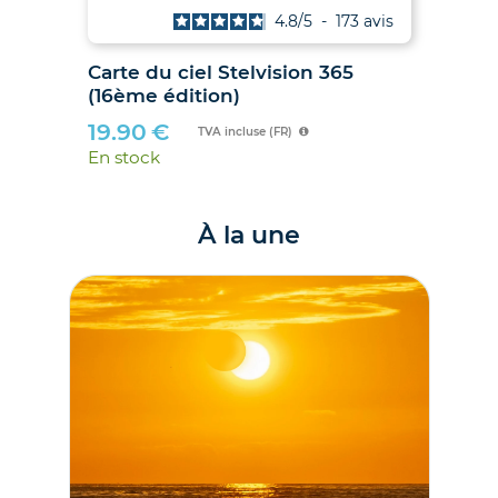
is
4.8
/
5
-
173
avis
027
Carte du ciel Stelvision 365
2
(16ème édition)
19.90
€
TVA incluse (FR)
En stock
À la une