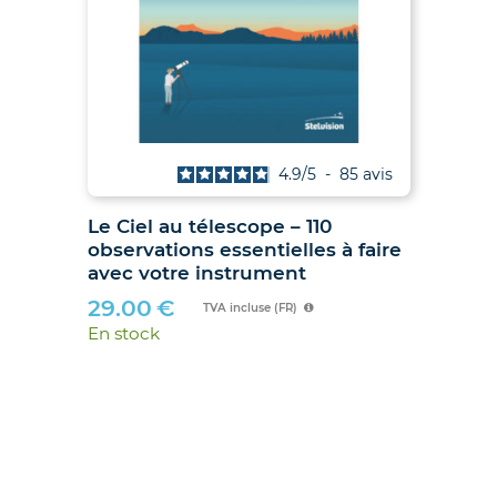
is
4.9
/
5
-
85
avis
Le Ciel au télescope – 110
Ju
observations essentielles à faire
hib
avec votre instrument
89
29.00
€
En 
TVA incluse (FR)
En stock