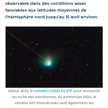
observable dans des conditions assez
Nos jumelles pour l'astronomie
Science et exploration spatiale
favorables aux latitudes moyennes de
l’hémisphère nord jusqu’au 15 avril environ.
Le coin des enfants
Début 2023, la
comète C/2022 E3 ZTF
avait enchanté
les nuits des astronomes. Au printemps 2024, la
comète 12P/ Pons-Brooks ravit également les