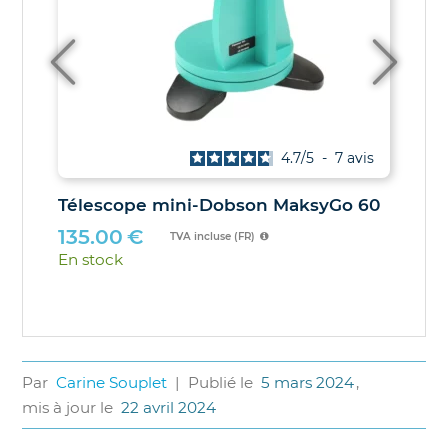
4.7
/
5
-
7
avis
Télescope mini-Dobson MaksyGo 60
135.00
€
TVA incluse (FR)
En stock
Par
Carine Souplet
|
Publié le
5 mars 2024
,
mis à jour le
22 avril 2024