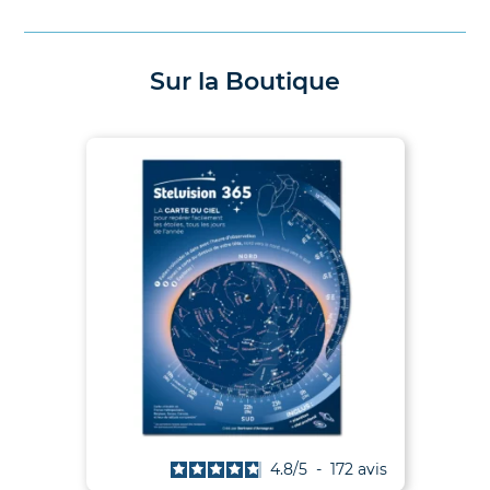
Sur la Boutique
is
4.8
/
5
-
172
avis